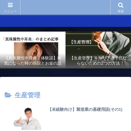
メニュー
検索
【真珠腫性中耳炎｜体験談】病
【生産管理】キャリア迷子にな
気になった時の病院とお金の話
らないための2つの方法
生産管理
【未経験向け】製造業の基礎用語(その1)