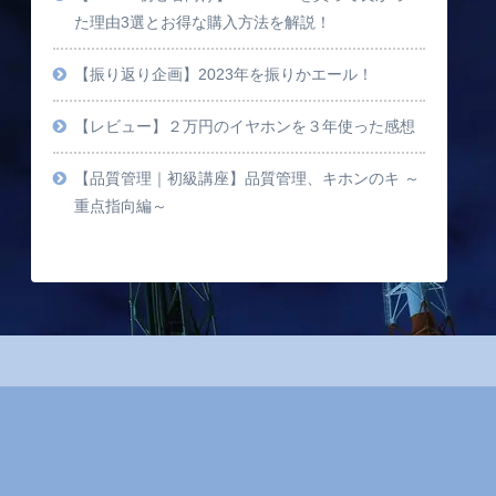
た理由3選とお得な購入方法を解説！
【振り返り企画】2023年を振りかエール！
【レビュー】２万円のイヤホンを３年使った感想
【品質管理｜初級講座】品質管理、キホンのキ ～
重点指向編～