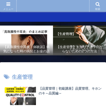
メニュー
検索
【真珠腫性中耳炎｜体験談】病
【生産管理】キャリア迷子にな
気になった時の病院とお金の話
らないための2つの方法
生産管理
【品質管理｜初級講座】品質管理、キホン
のキ～品質編～