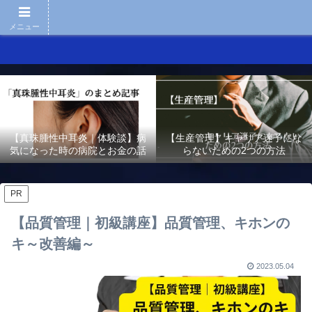
メニュー
【真珠腫性中耳炎｜体験談】病
【生産管理】キャリア迷子にな
気になった時の病院とお金の話
らないための2つの方法
PR
【品質管理｜初級講座】品質管理、キホンの
キ～改善編～
2023.05.04