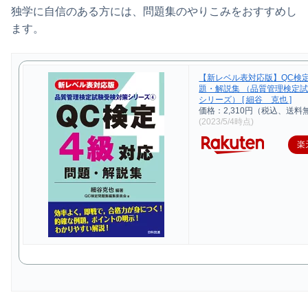
独学に自信のある方には、問題集のやりこみをおすすめし
ます。
【新レベル表対応版】QC検
題・解説集 （品質管理検定
シリーズ） [ 細谷 克也 ]
価格：2,310円（税込、送料
(2023/5/4時点)
楽