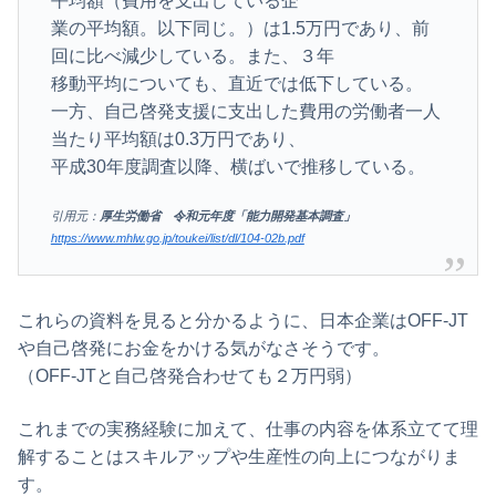
平均額（費用を支出している企
業の平均額。以下同じ。）は1.5万円であり、前
回に比べ減少している。また、３年
移動平均についても、直近では低下している。
一方、自己啓発支援に支出した費用の労働者一人
当たり平均額は0.3万円であり、
平成30年度調査以降、横ばいで推移している。
引用元：
厚生労働省 令和元年度「能力開発基本調査」
https://www.mhlw.go.jp/toukei/list/dl/104-02b.pdf
これらの資料を見ると分かるように、日本企業はOFF-JT
や自己啓発にお金をかける気がなさそうです。
（OFF-JTと自己啓発合わせても２万円弱）
これまでの実務経験に加えて、仕事の内容を体系立てて理
解することはスキルアップや生産性の向上につながりま
す。