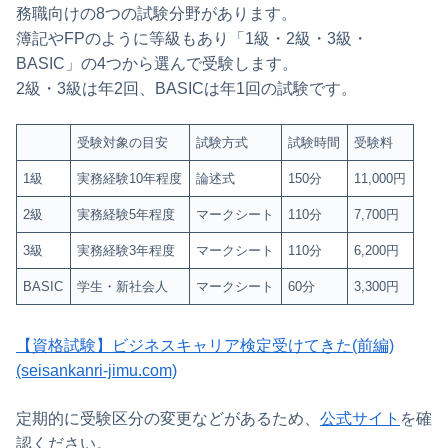
務職向けの8つの試験分野があります。
簿記やFPのように等級もあり「1級・2級・3級・
BASIC」の4つから選んで受験します。
2級・3級は年2回、BASICは年1回の試験です。
受験対象の目安
試験方式
試験時間
受験料
1級
実務経験10年程度
論述式
150分
11,000円
2級
実務経験5年程度
マークシート
110分
7,700円
3級
実務経験3年程度
マークシート
110分
6,200円
BASIC
学生・新社会人
マークシート
60分
3,300円
【資格試験】ビジネスキャリア検定受けてきた(前編)
(seisankanri-jimu.com)
定期的に受験区分の変更などがあるため、
公式サイト
を確
認ください。