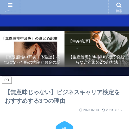
メニュー
検索
【真珠腫性中耳炎｜体験談】病
【生産管理】キャリア迷子にな
気になった時の病院とお金の話
らないための2つの方法
PR
【無意味じゃない】ビジネスキャリア検定を
おすすめする3つの理由
2023.02.13
2023.08.15